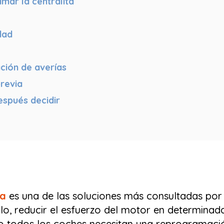
mar la centralita
dad
ción de averías
revia
espués decidir
ta
es una de las soluciones más consultadas por
lo, reducir el esfuerzo del motor en determinad
todos los coches necesitan una reprogramación,