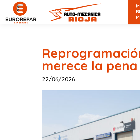
M
R
M
Reprogramación 
merece la pena 
22/06/2026